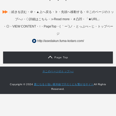
∴続きを読む・＠・▲上へ戻る・♭・先頭へ移動する・※このページのトッ
プへ♪・◇詳細はこちら・≫Read more・＃凸凹・「★URL」
・◎・VIEW CONTENT・↑・PageTop・( ｀ー´)ノ・とっぷぺ～じ・トップペー
ジ
http://asedakun.fuma-kotaro.com/
Page Top
※このページのトップへ♪
Copyright © 2024
夏になると強い紫外線で汗だくにも繋がるサイト
All Rights
Reserved.